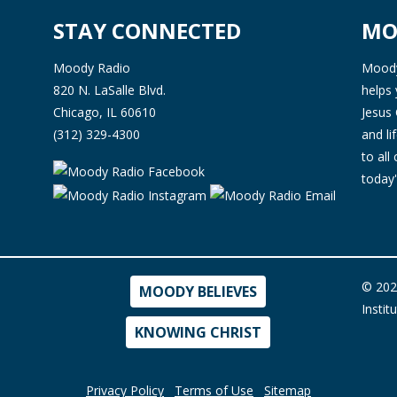
STAY CONNECTED
MO
Moody Radio
Moody 
820 N. LaSalle Blvd.
helps 
Chicago, IL 60610
Jesus 
(312) 329-4300
and l
to all
today'
© 202
MOODY BELIEVES
Instit
KNOWING CHRIST
Privacy Policy
Terms of Use
Sitemap