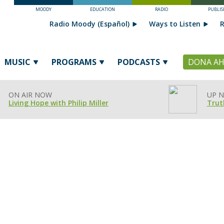
MOODY
EDUCATION
RADIO
PUBLIS
Radio Moody (Español)
Ways to Listen
R
MUSIC
PROGRAMS
PODCASTS
DONA A
ON AIR NOW
UP N
Living Hope with Philip Miller
Trut