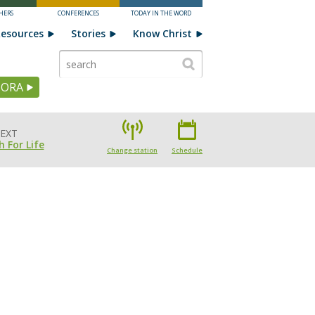
HERS
CONFERENCES
TODAY IN THE WORD
esources
Stories
Know Christ
HORA
EXT
h For Life
Change station
Schedule