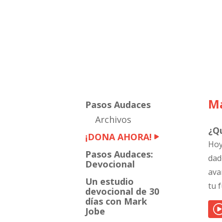
Mark
Jobe
Ma
Pasos Audaces
Archivos
¿Q
¡DONA AHORA!
Hoy
Pasos Audaces:
dad
Devocional
ava
Un estudio
tu 
devocional de 30
días con Mark
Jobe