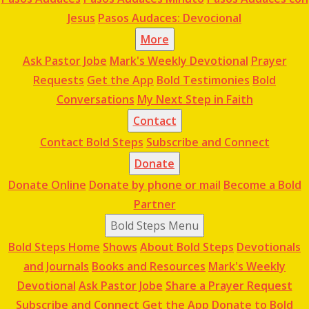
Jesus
Pasos Audaces: Devocional
More
Ask Pastor Jobe
Mark's Weekly Devotional
Prayer
Requests
Get the App
Bold Testimonies
Bold
Conversations
My Next Step in Faith
Contact
Contact Bold Steps
Subscribe and Connect
Donate
Donate Online
Donate by phone or mail
Become a Bold
Partner
Bold Steps Menu
Bold Steps Home
Shows
About Bold Steps
Devotionals
and Journals
Books and Resources
Mark's Weekly
Devotional
Ask Pastor Jobe
Share a Prayer Request
Subscribe and Connect
Get the App
Donate to Bold