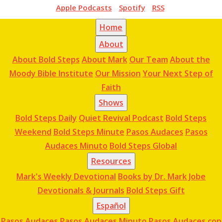
Apple Podcasts
Spotify
RSS
Home
About
About Bold Steps
About Mark
Our Team
About the
Moody Bible Institute
Our Mission
Your Next Step of
Faith
Shows
Bold Steps Daily
Quiet Revival Podcast
Bold Steps
Weekend
Bold Steps Minute
Pasos Audaces
Pasos
Audaces Minuto
Bold Steps Global
Resources
Mark's Weekly Devotional
Books by Dr. Mark Jobe
Devotionals & Journals
Bold Steps Gift
Español
Pasos Audaces
Pasos Audaces Minuto
Pasos Audaces con