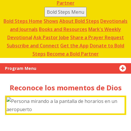
Partner
Bold Steps Menu
Bold Steps Home
Shows
About Bold Steps
Devotionals
and Journals
Books and Resources
Mark's Weekly
Devotional
Ask Pastor Jobe
Share a Prayer Request
Subscribe and Connect
Get the App
Donate to Bold
Steps
Become a Bold Partner
Program Menu
Reconoce los momentos de Dios