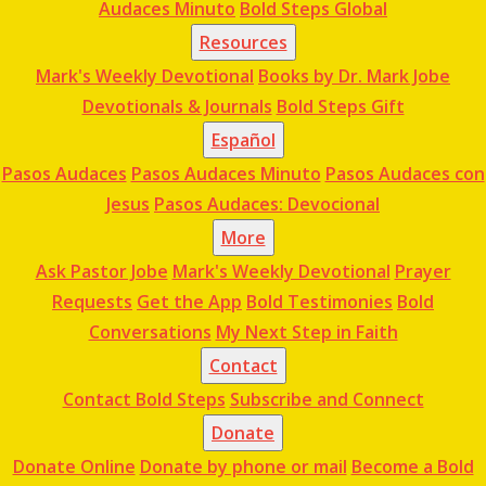
Audaces Minuto
Bold Steps Global
Resources
Mark's Weekly Devotional
Books by Dr. Mark Jobe
Devotionals & Journals
Bold Steps Gift
Español
Pasos Audaces
Pasos Audaces Minuto
Pasos Audaces con
Jesus
Pasos Audaces: Devocional
More
Ask Pastor Jobe
Mark's Weekly Devotional
Prayer
Requests
Get the App
Bold Testimonies
Bold
Conversations
My Next Step in Faith
Contact
Contact Bold Steps
Subscribe and Connect
Donate
Donate Online
Donate by phone or mail
Become a Bold