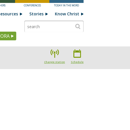
HERS
CONFERENCES
TODAY IN THE WORD
esources
Stories
Know Christ
HORA
Change station
Schedule