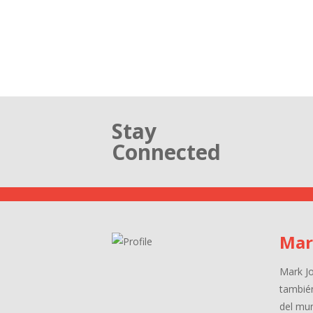
Stay
Connected
Mar
Mark J
tambié
del mu