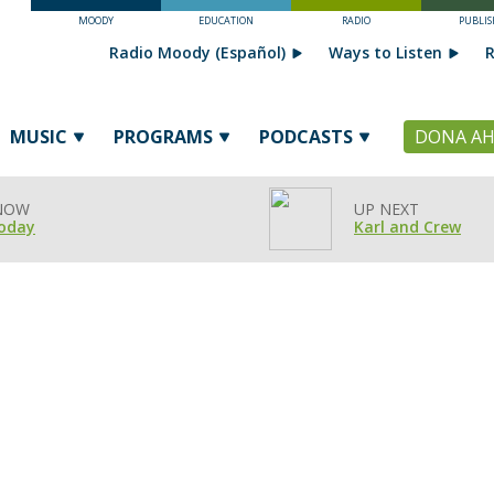
MOODY
EDUCATION
RADIO
PUBLIS
Radio Moody (Español)
Ways to Listen
R
MUSIC
PROGRAMS
PODCASTS
DONA A
 NOW
UP NEXT
oday
Karl and Crew