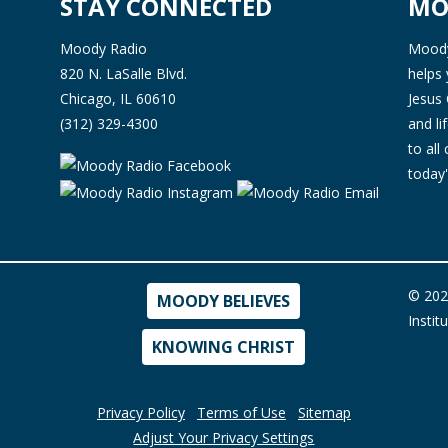
STAY CONNECTED
MO
Moody Radio
Moody 
820 N. LaSalle Blvd.
helps 
Chicago, IL 60610
Jesus 
(312) 329-4300
and l
to all
today'
© 202
MOODY BELIEVES
Instit
KNOWING CHRIST
Privacy Policy
Terms of Use
Sitemap
Adjust Your Privacy Settings