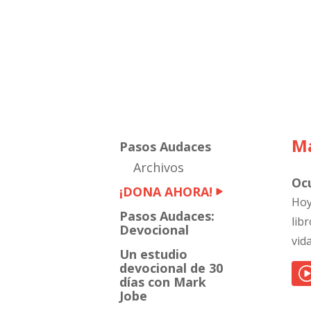
Mark
Jobe
Ma
Pasos Audaces
Archivos
Oc
¡DONA AHORA!
Hoy
Pasos Audaces:
lib
Devocional
vida
Un estudio
devocional de 30
días con Mark
Jobe