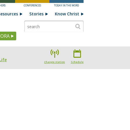
HERS
CONFERENCES
TODAY IN THE WORD
esources
Stories
Know Christ
HORA
Life
Change station
Schedule