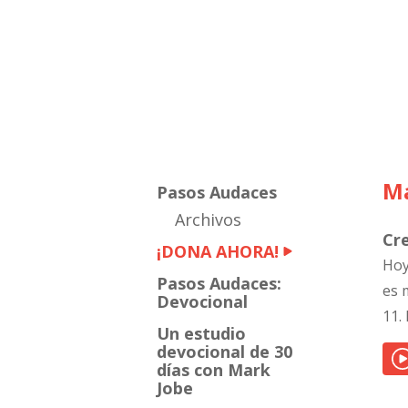
Mark
Jobe
Ma
Pasos Audaces
Archivos
Cr
¡DONA AHORA!
Hoy
Pasos Audaces:
es 
Devocional
11.
Un estudio
devocional de 30
días con Mark
Jobe