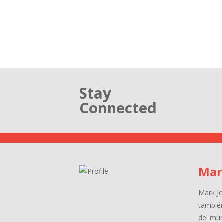
Stay
Connected
Mar
Mark J
tambié
del mu