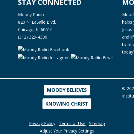
STAY CONNECTED
MO
Moody Radio
Moody 
820 N. LaSalle Blvd.
helps 
Chicago, IL 60610
Jesus 
(312) 329-4300
and l
to all
today'
© 202
MOODY BELIEVES
Instit
KNOWING CHRIST
Privacy Policy
Terms of Use
Sitemap
Adjust Your Privacy Settings