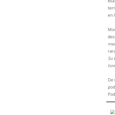
esa
ter
en 
Moo
des
men
rar
Su 
tuv
De 
pod
Pod