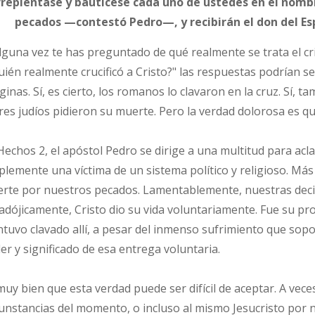
repiéntase y bautícese cada uno de ustedes en el nombr
pecados —contestó Pedro—, y recibirán el don del Espí
alguna vez te has preguntado de qué realmente se trata el c
uién realmente crucificó a Cristo?" las respuestas podrían s
ginas. Sí, es cierto, los romanos lo clavaron en la cruz. Sí, t
eres judíos pidieron su muerte. Pero la verdad dolorosa es q
Hechos 2, el apóstol Pedro se dirige a una multitud para acla
plemente una víctima de un sistema político y religioso. Más 
rte por nuestros pecados. Lamentablemente, nuestras decisi
adójicamente, Cristo dio su vida voluntariamente. Fue su p
tuvo clavado allí, a pesar del inmenso sufrimiento que sopor
er y significado de esa entrega voluntaria.
muy bien que esta verdad puede ser difícil de aceptar. A vece
cunstancias del momento, o incluso al mismo Jesucristo por 