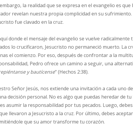
 embargo, la realidad que se expresa en el evangelio es que
vador revelan nuestra propia complicidad en su sufrimiento
ucristo fue clavado en la cruz.
aquí donde el mensaje del evangelio se vuelve radicalment
ados lo crucificaron, Jesucristo no permaneció muerto. La cruz
nas el comienzo. Por eso, después de confrontar a la multit
ponsabilidad, Pedro ofrece un camino a seguir, una alternati
repiéntanse y bautícense
" (Hechos 2:38).
stro Señor Jesús, nos extiende una invitación a cada uno de 
una decisión personal. No es algo que puedas heredar de tu f
es asumir la responsabilidad por tus pecados. Luego, debe
 que llevaron a Jesucristo a la cruz. Por último, debes acepta
mitiéndole que su amor transforme tu corazón.