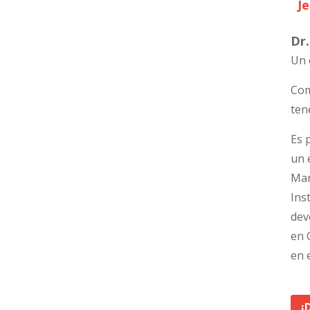
Dr
Un 
Com
ten
Es 
un 
Mar
Ins
dev
en 
en 
¡