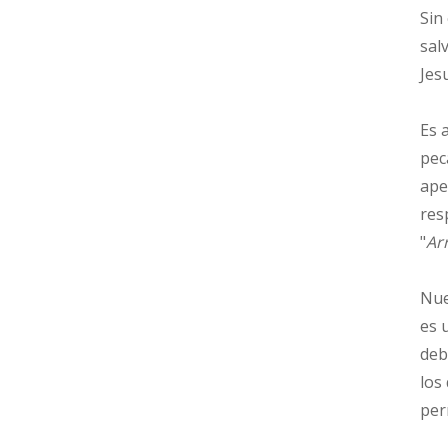
Sin
sal
Jes
Es 
pec
ape
res
"
Ar
Nue
es 
deb
los
per