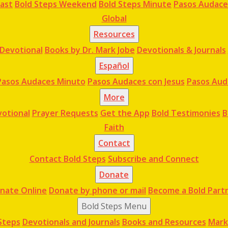
cast
Bold Steps Weekend
Bold Steps Minute
Pasos Audace
Global
Resources
Devotional
Books by Dr. Mark Jobe
Devotionals & Journals
Español
Pasos Audaces Minuto
Pasos Audaces con Jesus
Pasos Aud
More
otional
Prayer Requests
Get the App
Bold Testimonies
B
Faith
Contact
Contact Bold Steps
Subscribe and Connect
Donate
nate Online
Donate by phone or mail
Become a Bold Part
Bold Steps Menu
Steps
Devotionals and Journals
Books and Resources
Mark