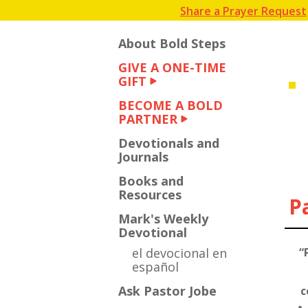
Share a Prayer Request
About Bold Steps
GIVE A ONE-TIME
GIFT
BECOME A BOLD
PARTNER
Devotionals and
Journals
Books and
Resources
P
Mark's Weekly
Devotional
el devocional en
“
español
Ask Pastor Jobe
c