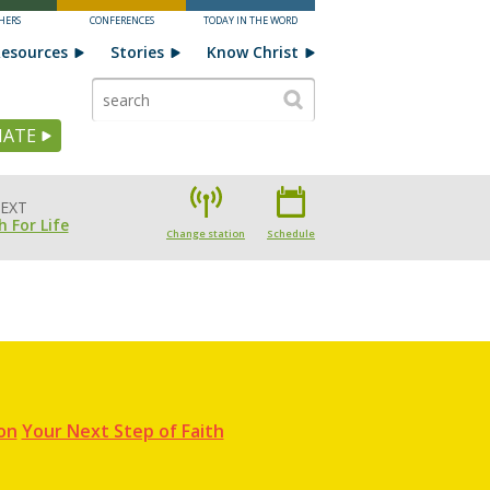
HERS
CONFERENCES
TODAY IN THE WORD
esources
Stories
Know Christ
ATE
EXT
h For Life
Change station
Schedule
on
Your Next Step of Faith