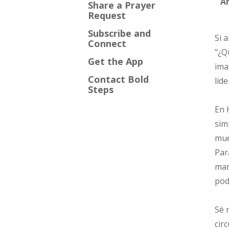
Ar
Share a Prayer
Request
Subscribe and
Si 
Connect
"¿Q
Get the App
ima
Contact Bold
líd
Steps
En 
sim
mue
Par
man
pod
Sé 
cir