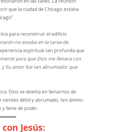
 resonaron en las calles. La reunión
brir que la ciudad de Chicago estaba
icago”.
a para reconstruir el edificio
razón no estaba en la tarea de
xperiencia espiritual tan profunda que
mente para que Dios me llenara con
mí, y Su amor fue tan abrumador que
. Dios se deleita en llenarnos de
e sientes débil y abrumado, ten ánimo.
 y llene de poder.
con Jesús: