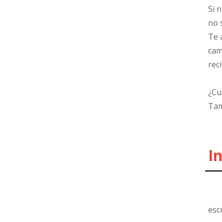
Si 
no 
Te 
cam
rec
¿Cu
Tam
I
esc