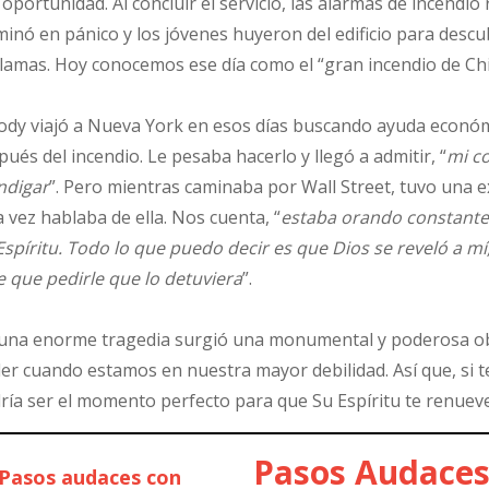
 oportunidad. Al concluir el servicio, las alarmas de incendio
minó en pánico y los jóvenes huyeron del edificio para descu
llamas. Hoy conocemos ese día como el “gran incendio de Ch
dy viajó a Nueva York en esos días buscando ayuda económic
pués del incendio. Le pesaba hacerlo y llegó a admitir, “
mi co
digar
”. Pero mientras caminaba por Wall Street, tuvo una e
a vez hablaba de ella. Nos cuenta, “
estaba orando constante
Espíritu. Todo lo que puedo decir es que Dios se reveló a 
e que pedirle que lo detuviera
”.
una enorme tragedia surgió una monumental y poderosa obra
er cuando estamos en nuestra mayor debilidad. Así que, si t
ría ser el momento perfecto para que Su Espíritu te renueve
Pasos Audaces 