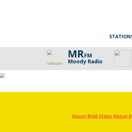
STATION
MR
FM
Moody Radio
Listen Live
About Bold Steps
About M