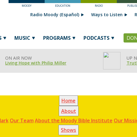
MOODY
EDUCATION
RADIO
PUBLIS
Radio Moody (Español)
Ways to Listen
R
S
MUSIC
PROGRAMS
PODCASTS
DON
ON AIR NOW
UP N
Living Hope with Philip Miller
Trut
Home
About
ark
Our Team
About the Moody Bible Institute
Our Missi
Shows